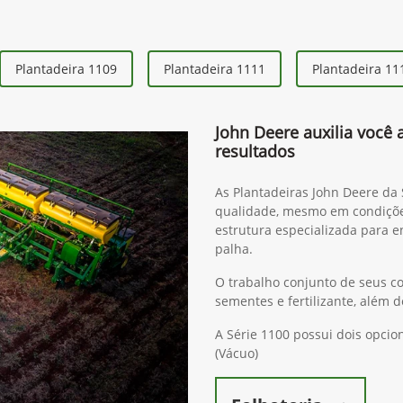
Plantadeira 1109
Plantadeira 1111
Plantadeira 11
John Deere auxilia você 
resultados
As Plantadeiras John Deere da
qualidade, mesmo em condiçõ
estrutura especializada para e
palha.
O trabalho conjunto de seus c
sementes e fertilizante, além
A Série 1100 possui dois opc
(Vácuo)