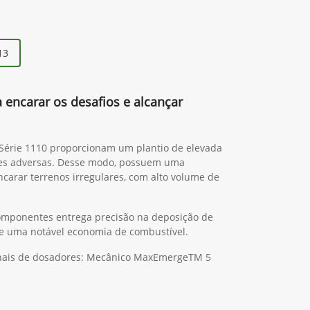
13
a encarar os desafios e alcançar
 Série 1110 proporcionam um plantio de elevada
es adversas. Desse modo, possuem uma
ncarar terrenos irregulares, com alto volume de
omponentes entrega precisão na deposição de
 de uma notável economia de combustível.
ionais de dosadores: Mecânico MaxEmergeTM 5