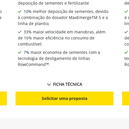
deposição de sementes e fertilizante
de
o
10% melhor deposição de sementes, devido
a
à combinação do dosador MaxEmergeTM 5 e a
à 
linha de plantio;
li
33% maior velocidade em manobras, além
de 16% maior eficiência no consumo de
de
combustível;
co
7% maior economia de sementes com a
tecnologia de desligamento de linhas
te
RowCommand™.
R
FICHA TÉCNICA
Solicitar uma proposta