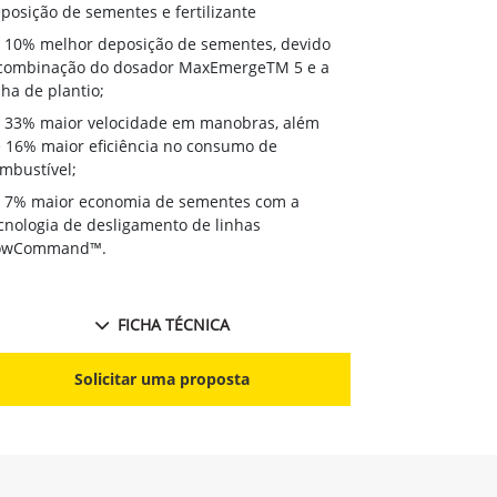
deposição de 
posição de sementes e fertilizante
10% melhor
10% melhor deposição de sementes, devido
à combinação
combinação do dosador MaxEmergeTM 5 e a
linha de plant
nha de plantio;
33% maior
33% maior velocidade em manobras, além
de 16% maior 
 16% maior eficiência no consumo de
combustível;
mbustível;
7% maior 
7% maior economia de sementes com a
tecnologia de
cnologia de desligamento de linhas
RowCommand
owCommand™.
FICHA TÉCNICA
S
Solicitar uma proposta