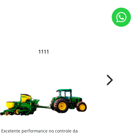
1111
Next
Excelente 
Excelente performance no controle da