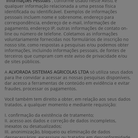
“
Informações Pessoais
”, conforme usado neste Aviso, é
qualquer informação relacionada a uma pessoa física
identificada ou identificável. Exemplos de informações
pessoais incluem nome e sobrenome, endereço para
correspondência, endereço de e-mail, informações de
pagamento, endereço IP, outras informações de contato on-
line ou número de telefone. Coletamos as informações
voluntariamente fornecidas nos formulários de inscrição no
nosso site, como respostas a pesquisas e/ou podemos obter
informações, incluindo informações pessoais, de fontes de
terceiros que cumpram com este aviso de privacidade e/ou
de sites públicos.
A
ALVORADA SISTEMAS AGRICOLAS LTDA
só utiliza seus dados
para lhe convidar a acessar as nossas pesquisas disponíveis,
dar acesso a ferramentas de conteúdo em evidência e evitar
fraudes, processar os pagamentos.
Você também tem direito a obter, em relação aos seus dados
tratados, a qualquer momento e mediante requisição:
I. confirmação da existência de tratamento;
II. acesso aos dados e correção de dados incompletos,
inexatos ou desatualizados;
III. anonimização, bloqueio ou eliminação de dados
desnecessários, excessivos ou tratados em desconformidade