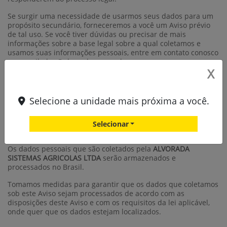
Se surgir uma necessidade de usarmos seus dados para um
propósito secundário, forneceremos a você um Aviso prévio
de tal uso. Se você tiver dúvidas ou precisar de mais
informações sobre a base legal sobre a qual coletamos e
usamos suas informações pessoais, entre em contato conosco
no e-mail: dpo@alvorada-rs.com.br.
X
Nós não compartilhamos suas informações pessoais com
terceiros, exceto conforme indicado neste documento.
Selecione a unidade mais próxima a você.
2. ONDE ARMAZENAMOS E PROCESSAMOS SUAS
Selecionar
INFORMAÇÕES PESSOAIS
Os dados pessoais que são coletados pela
ALVORADA
SISTEMAS AGRICOLAS LTDA
serão armazenados e
processados no Brasil.
Tomamos medidas para garantir que os dados que coletamos
sob este Aviso sejam processados de acordo com as
disposições deste Aviso e com os requisitos da lei aplicável,
onde quer que os dados estejam localizados.