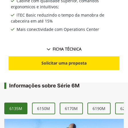
Cabine com qualidade superior, comandos
ergonomicos e intuitivos;
iTEC Basic reduzindo o tempo da manobra de
cabeceira em até 15%
Mais conectividade com Operations Center
FICHA TÉCNICA
Solicitar uma proposta
Informações sobre Série 6M
6135M
6150M
6170M
6190M
621