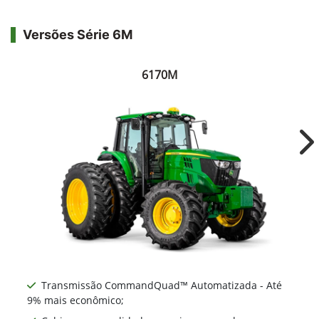
Versões Série 6M
6170M
Ne
Transmissão CommandQuad™ Automatizada - Até
9% mais econômico;