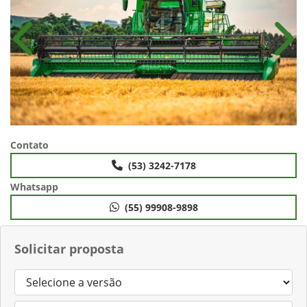
Anterior
Próx
Contato
(53) 3242-7178
Whatsapp
(55) 99908-9898
Solicitar proposta