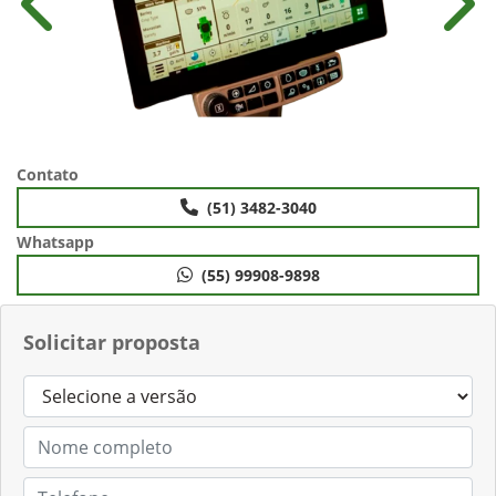
Anterior
Próx
Contato
(51) 3482-3040
Whatsapp
(55) 99908-9898
Solicitar proposta