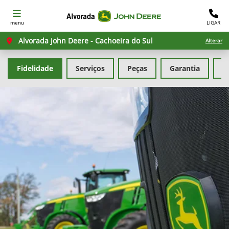
menu
LIGAR
Alvorada John Deere - Cachoeira do Sul
Alterar
Fidelidade
Serviços
Peças
Garantia
G