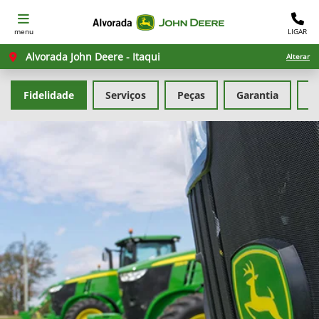
menu
LIGAR
Alvorada John Deere - Itaqui
Alterar
Fidelidade
Serviços
Peças
Garantia
G