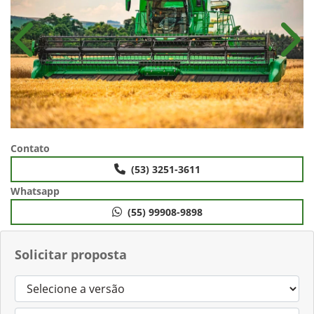
Anterior
Próx
Contato
(53) 3251-3611
Whatsapp
(55) 99908-9898
Solicitar proposta