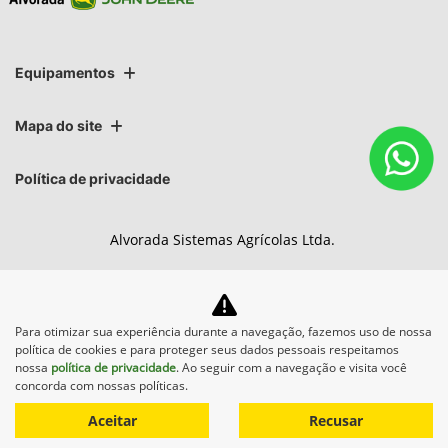
Equipamentos
Mapa do site
Política de privacidade
Alvorada Sistemas Agrícolas Ltda.
CNPJ: 89.122.972/0017-20
Para otimizar sua experiência durante a navegação, fazemos uso de nossa
política de cookies e para proteger seus dados pessoais respeitamos
No trânsito, enxergar o outro
nossa
política de privacidade
. Ao seguir com a navegação e visita você
concorda com nossas políticas.
salva vidas.
Aceitar
Recusar