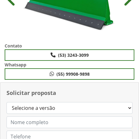
Anterior
Próx
Contato
(53) 3243-3099
Whatsapp
(55) 99908-9898
Solicitar proposta