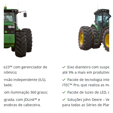
Ne
nte e23™ com gerenciador de
Eixo dianteiro com suspens
econômico;
até 9% a mais em produtivida
spensão independente (ILS),
Pacote de tecnologia integ
ividade;
iTEC™ Pro, que realiza as ma
D, com iluminação 360 graus;
Pacote de luzes de LED, co
integrada, com JDLink™ e
Soluções John Deere – Ver
s manobras de cabeceira.
para todas as Séries de Plant