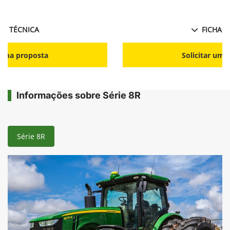
HA TÉCNICA
FICHA T
r uma proposta
Solicitar uma
Informações sobre Série 8R
Série 8R