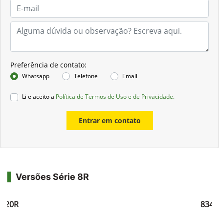
Preferência de contato:
Whatsapp
Telefone
Email
Li e aceito a
Política de Termos de Uso e de Privacidade.
Entrar em contato
Versões Série 8R
8320R
8345