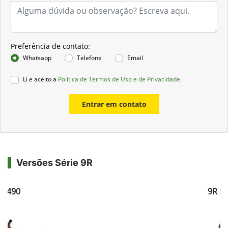
Preferência de contato:
Whatsapp
Telefone
Email
Li e aceito a
Política de Termos de Uso e de Privacidade.
Entrar em contato
Versões Série 9R
R 490
9R 5