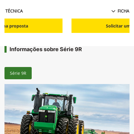
HA TÉCNICA
FICHA T
r uma proposta
Solicitar uma
Informações sobre Série 9R
Série 9R