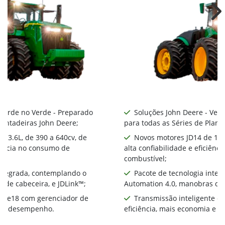
Ne
 Verde no Verde - Preparado
Soluções John Deere - Ver
lantadeiras John Deere;
para todas as Séries de Plant
 13.6L, de 390 a 640cv, de
Novos motores JD14 de 13.6
ciência no consumo de
alta confiabilidade e eficiên
combustível;
integrada, contemplando o
Pacote de tecnologia inte
 de cabeceira, e JDLink™;
Automation 4.0, manobras de 
te e18 com gerenciador de
Transmissão inteligente e
ia e desempenho.
eficiência, mais economia e 