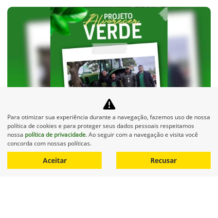
Para otimizar sua experiência durante a navegação, fazemos uso de nossa
política de cookies e para proteger seus dados pessoais respeitamos
nossa
política de privacidade
. Ao seguir com a navegação e visita você
concorda com nossas políticas.
Projeto Alvorecer Verde -
Aceitar
Recusar
Dia da Árvore 🌳
Celebrar o Dia da Árvore é reafirmar nosso
compromisso com a vida, a sustentabilidade e as
futuras gerações.