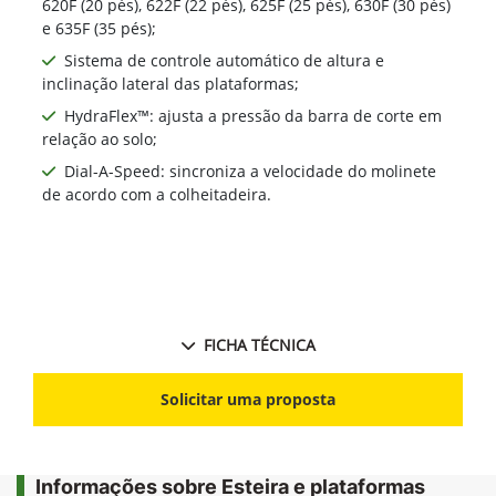
620F (20 pés), 622F (22 pés), 625F (25 pés), 630F (30 pés)
e 635F (35 pés);
Sistema de controle automático de altura e
inclinação lateral das plataformas;
HydraFlex™: ajusta a pressão da barra de corte em
relação ao solo;
Dial-A-Speed: sincroniza a velocidade do molinete
de acordo com a colheitadeira.
FICHA TÉCNICA
Solicitar uma proposta
Informações sobre Esteira e plataformas