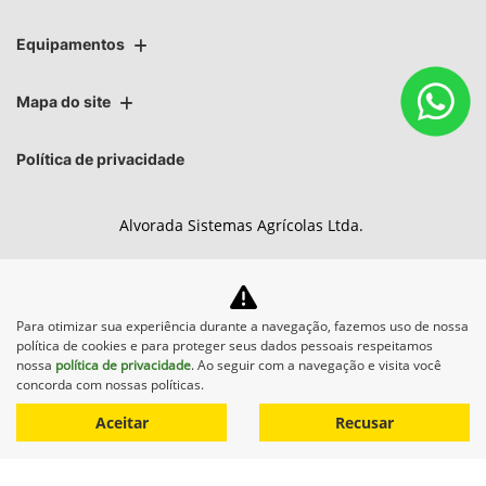
Equipamentos
Mapa do site
Política de privacidade
Alvorada Sistemas Agrícolas Ltda.
CNPJ: 89.122.972/0008-39
Para otimizar sua experiência durante a navegação, fazemos uso de nossa
política de cookies e para proteger seus dados pessoais respeitamos
No trânsito, enxergar o outro
nossa
política de privacidade
. Ao seguir com a navegação e visita você
concorda com nossas políticas.
salva vidas.
Aceitar
Recusar
Desenvolvido pela DEALERSPACE ® Direitos Reservados.