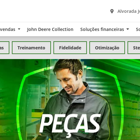
Alvorada J
-vendas
John Deere Collection
Soluções financeiras
S
as
Treinamento
Fidelidade
Otimização
Ste