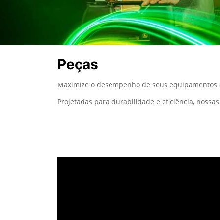
Peças
Maximize o desempenho de seus equipamentos ag
Projetadas para durabilidade e eficiência, noss