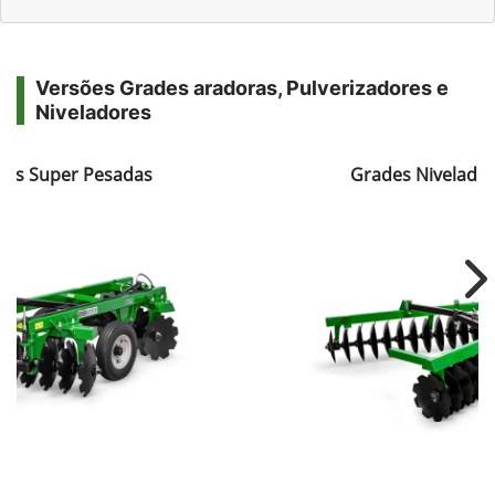
Versões Grades aradoras, Pulverizadores e
Niveladores
ras Super Pesadas
Grades Nivelador
Ne