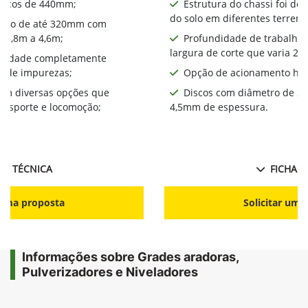
iscos de 440mm​;
Estrutura do chassi foi de
do solo em diferentes terreno
alho de até 320mm com
a 3,8m a 4,6m;
Profundidade de trabalho
largura de corte que varia 2,
bilidade completamente
a de impurezas;
Opção de acionamento hid
com diversas opções que
Discos com diâmetro de 2
ansporte e locomoção;
4,5mm de espessura.
HA TÉCNICA
FICHA T
r uma proposta
Solicitar uma
Informações sobre Grades aradoras,
Pulverizadores e Niveladores