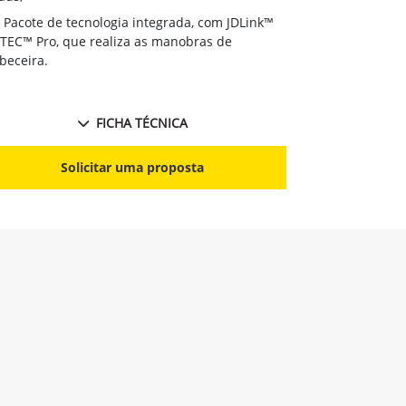
Pacote de 
Pacote de tecnologia integrada, com JDLink™
e iTEC™ Pro, 
iTEC™ Pro, que realiza as manobras de
cabeceira.
beceira.
FICHA TÉCNICA
S
Solicitar uma proposta