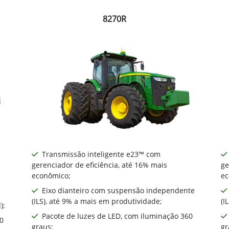
8270R
Transmissão inteligente e23™ com
gerenciador de eficiência, até 16% mais
ge
econômico;
ec
Eixo dianteiro com suspensão independente
(ILS), até 9% a mais em produtividade;
(I
);
Pacote de luzes de LED, com iluminação 360
0
graus;
gr