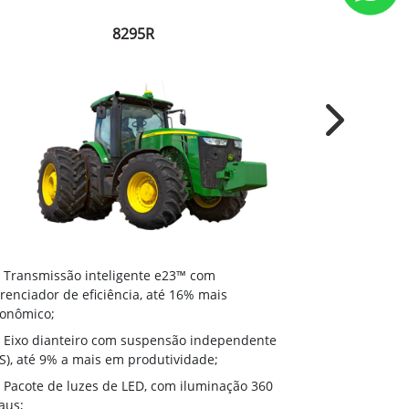
8295R
Next
Transmissã
Transmissão inteligente e23™ com
gerenciador d
renciador de eficiência, até 16% mais
econômico;
onômico;
Eixo diant
Eixo dianteiro com suspensão independente
(ILS), até 9% 
LS), até 9% a mais em produtividade;
Pacote de 
Pacote de luzes de LED, com iluminação 360
graus;
aus;