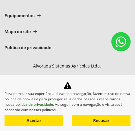
Equipamentos
Mapa do site
Política de privacidade
Alvorada Sistemas Agrícolas Ltda.
CNPJ: 89.122.972/0009-10
Para otimizar sua experiência durante a navegação, fazemos uso de nossa
política de cookies e para proteger seus dados pessoais respeitamos
No trânsito, enxergar o outro
nossa
política de privacidade
. Ao seguir com a navegação e visita você
concorda com nossas políticas.
salva vidas.
Aceitar
Recusar
Desenvolvido pela DEALERSPACE ® Direitos Reservados.