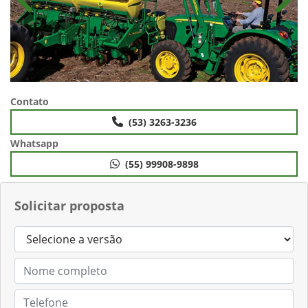
Anterior
Próx
Contato
(53) 3263-3236
Whatsapp
(55) 99908-9898
Solicitar proposta