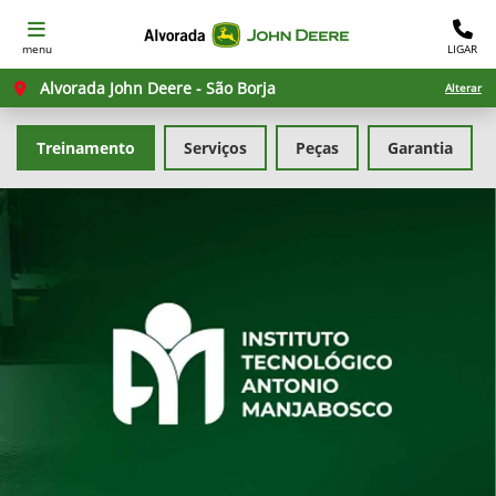
menu
LIGAR
Alvorada John Deere - São Borja
Alterar
Treinamento
Serviços
Peças
Garantia