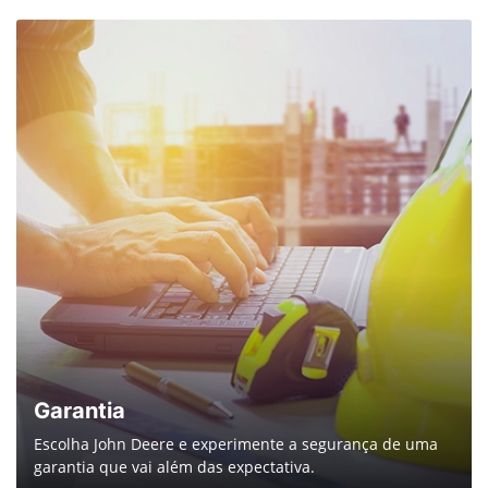
PRÊMIO TOP SER HUMANO - ABRH/RS
2025
No dia 27 de novembro, a Alvorada subiu ao
palco da ABRH/RS para receber oficialmente o
Prêmio TOP Ser Humano 2025 pelo projeto
“Performance de Alto Impacto: Liderança em
Movimento”
Clique e saiba mais