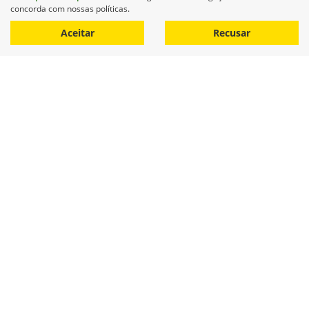
equilibrado e voltado ao bem-estar emocional
concorda com nossas políticas.
das pessoas. 🌱
Aceitar
Recusar
Clique e saiba mais
Fale conosco
Para solicitar mais informações, por favor, preencha o
formulário abaixo que entraremos em contato rapidamente.