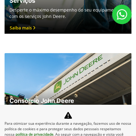
SOMOS DESTAQUES EM SAÚDE MENTAL
- GPTW BRASIL
A Alvorada recebeu o Destaque em Saúde Mental,
reconhecimento concedido pelo Great Place to
Para otimizar sua experiência durante a navegação, fazemos uso de nossa
Work às empresas que se destacam por
política de cookies e para proteger seus dados pessoais respeitamos
promover um ambiente de trabalho saudável,
nossa
política de privacidade
. Ao seguir com a navegação e visita você