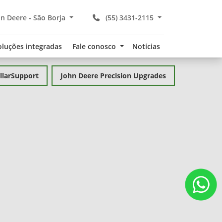
n Deere - São Borja
(55) 3431-2115
oluções integradas
Fale conosco
Notícias
llarSupport
John Deere Precision Upgrades
Economiz