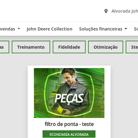
Alvorada Joh
-vendas
John Deere Collection
Soluções financeiras
S
as
Treinamento
Fidelidade
Otimização
Ste
filtro de ponta - teste
ECONOMIZA ALVORADA