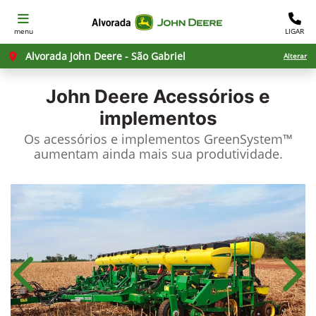
menu
LIGAR
Alvorada John Deere - São Gabriel
Alterar
John Deere
Acessórios e
implementos
Os acessórios e implementos GreenSystem™
aumentam ainda mais sua produtividade.​
Anterior
Próx