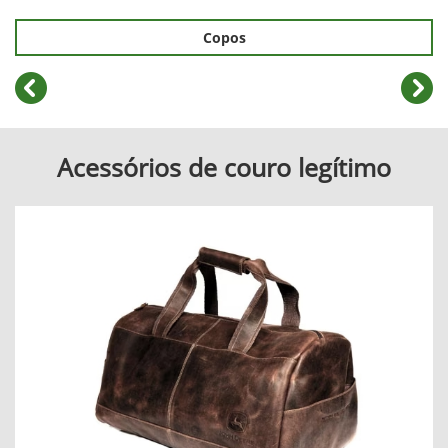
Copos
templates.template-01.components.carousel.texts.cont
temp
Acessórios de couro legítimo