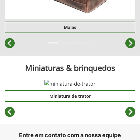
Malas
templates.template-01.components.carousel.texts.cont
temp
Miniaturas & brinquedos
Miniatura de trator
templates.template-01.components.carousel.texts.cont
temp
Entre em contato com a nossa equipe