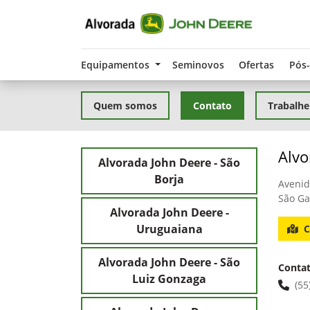
Equipamentos
Seminovos
Ofertas
Pós
Quem somos
Contato
Trabalhe
Alvo
Alvorada John Deere - São
Borja
Avenid
São Ga
Alvorada John Deere -
Uruguaiana
C
Alvorada John Deere - São
Conta
Luiz Gonzaga
(55