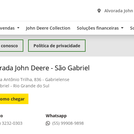
Alvorada John 
-vendas
John Deere Collection
Soluções financeiras
S
 conosco
Política de privacidade
rada John Deere - São Gabriel
a Antônio Trilha, 836 - Gabrielense
briel - Rio Grande do Sul
omo chegar
to
Whatsapp
) 3232-0303
(55) 99908-9898