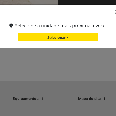
Selecione a unidade mais próxima a você.
do Sul na realização do Momento CENsacional do
mês de ag
Selecionar
Equipamentos
Mapa do site