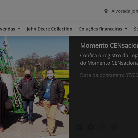
Alvorada Joh
-vendas
John Deere Collection
Soluções financeiras
S
Momento CENsacio
Confira o registro da Lo
do Momento CENsacional
Data da postagem: 07/0