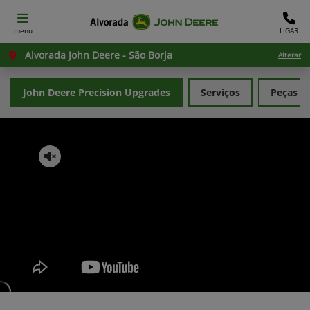
menu
LIGAR
Alvorada John Deere - São Borja
Alterar
John Deere Precision Upgrades
Serviços
Peças