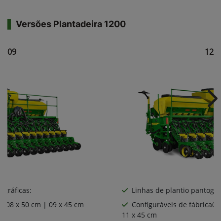
Versões Plantadeira 1200
1209
121
Ne
ográficas:
Linhas de plantio pantográ
ca08 x 50 cm | 09 x 45 cm
Configuráveis de fábrica06
11 x 45 cm
: