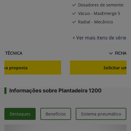
Dosadores de semente:
Vácuo - MaxEmerge 5
Radial - Mecânico
ie
+ Ver mais itens de série
HA TÉCNICA
FICHA T
r uma proposta
Solicitar uma
Informações sobre Plantadeira 1200
Destaques
Benefícios
Sistema pneumático