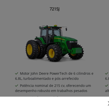
7215J
Motor John Deere PowerTech de 6 cilindros e
6.8L, turboalimentado e pós-arrefecido
6.
Potência nominal de 215 cv, oferecendo um
desempenho robusto em trabalhos pesados
al
Transmissão PowerShift 16x4, com 16
marchas à frente e 4 marchas à ré
ma