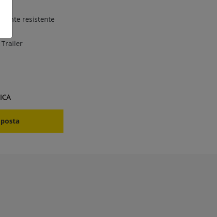
amente resistente
 Trailer
ICA
oposta