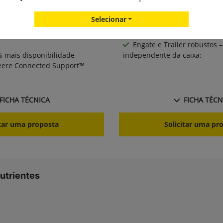
variáveis;
Selecionar
 mesmo chassi do pulverizador
Caixa em aço Inox 304, alt
 peças comuns, e vão livre
a corrosão;
Engate e Trailer robustos –
% mais disponibilidade
independente da caixa;
Deere Connected Support™
FICHA TÉCNICA
FICHA TÉCN
itar uma proposta
Solicitar uma pr
utrientes