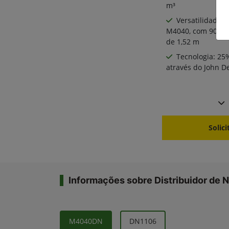
m³
Versatilidade:
M4040, com 90% de
de 1,52 m
Tecnologia: 25
através do John 
Solic
Informações sobre Distribuidor de N
M4040DN
DN1106