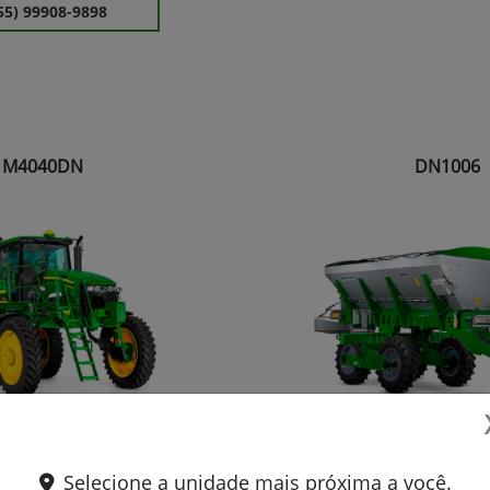
55) 99908-9898
M4040DN
DN1006
13% maior capacidade
Precisão e uniformidade na
ixa New Leader® DN460 com 6
corretivos e fertilizantes a tax
Selecione a unidade mais próxima a você.