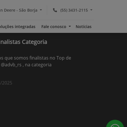
n Deere - São Borja
(55) 3431-2115
oluções integradas
Fale conosco
Notícias
nalistas Categoria
 que somos finalistas no Top de
@advb_rs , na categoria
7/2025