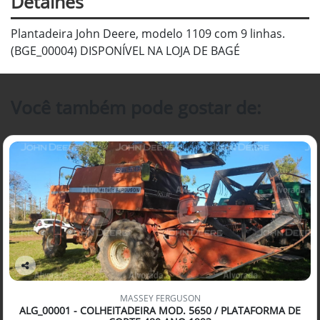
Detalhes
Plantadeira John Deere, modelo 1109 com 9 linhas.
(BGE_00004) DISPONÍVEL NA LOJA DE BAGÉ
Você também pode gostar de:
Co
mp
MASSEY FERGUSON
arti
ALG_00001 - COLHEITADEIRA MOD. 5650 / PLATAFORMA DE
lhe