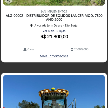
Co
mp
JAN IMPLEMENTOS
arti
ALG_00002 - DISTRIBUIDOR DE SOLIDOS LANCER MOD. 7500
lhe
ANO 2000
Alvorada John Deere - São Borja
Ver Mais 13 lojas
R$ 21.300,00
0 km
2000/2000
Mais informações