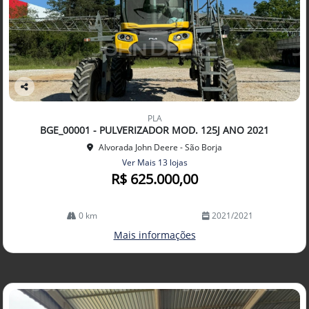
Co
mp
PLA
arti
BGE_00001 - PULVERIZADOR MOD. 125J ANO 2021
lhe
Alvorada John Deere - São Borja
Ver Mais 13 lojas
R$ 625.000,00
0 km
2021/2021
Mais informações