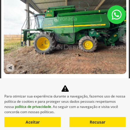
Co
mp
JOHN DEERE
arti
BGE_00002 - COLHEITADEIRA MOD. 9470 / PLATAFORMA DE
lhe
CORTE 625R ANO 2013
Para otimizar sua experiência durante a navegação, fazemos uso de nossa
Alvorada John Deere - São Borja
política de cookies e para proteger seus dados pessoais respeitamos
Ver Mais 13 lojas
nossa
política de privacidade
. Ao seguir com a navegação e visita você
R$ 1.062.500,00
concorda com nossas políticas.
Aceitar
Recusar
0 km
2013/2013