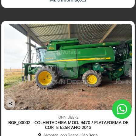
Co
mp
JOHN DEERE
arti
BGE_00002 - COLHEITADEIRA MOD. 9470 / PLATAFORMA DE
lhe
CORTE 625R ANO 2013
Alvorada John Deere - São Borja