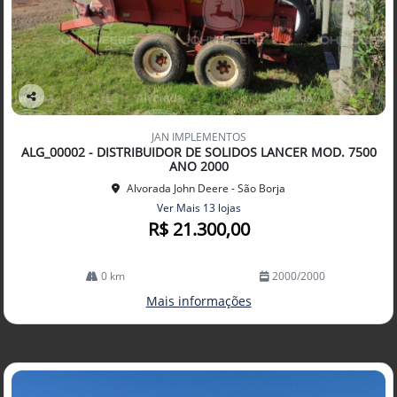
Co
mp
JAN IMPLEMENTOS
arti
ALG_00002 - DISTRIBUIDOR DE SOLIDOS LANCER MOD. 7500
lhe
ANO 2000
Alvorada John Deere - São Borja
Ver Mais 13 lojas
R$ 21.300,00
0 km
2000/2000
Mais informações