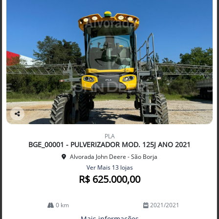
Co
mp
PLA
arti
BGE_00001 - PULVERIZADOR MOD. 125J ANO 2021
lhe
Alvorada John Deere - São Borja
Ver Mais 13 lojas
R$ 625.000,00
0 km
2021/2021
Mais informações