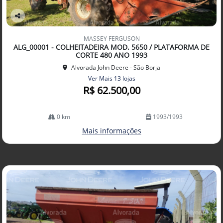
Co
mp
MASSEY FERGUSON
arti
ALG_00001 - COLHEITADEIRA MOD. 5650 / PLATAFORMA DE
lhe
CORTE 480 ANO 1993
Alvorada John Deere - São Borja
Ver Mais 13 lojas
R$ 62.500,00
0 km
1993/1993
Mais informações