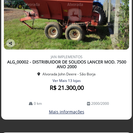
Co
mp
JAN IMPLEMENTOS
arti
ALG_00002 - DISTRIBUIDOR DE SOLIDOS LANCER MOD. 7500
lhe
ANO 2000
Alvorada John Deere - São Borja
Ver Mais 13 lojas
R$ 21.300,00
0 km
2000/2000
Mais informações