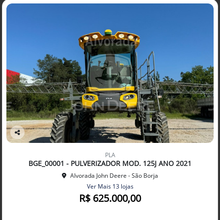
Co
mp
PLA
arti
BGE_00001 - PULVERIZADOR MOD. 125J ANO 2021
lhe
Alvorada John Deere - São Borja
Ver Mais 13 lojas
R$ 625.000,00