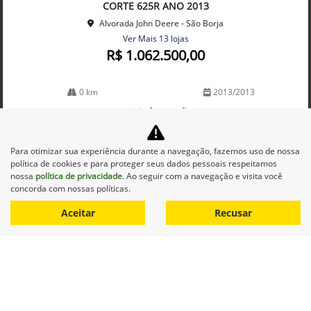
lhe
CORTE 625R ANO 2013
Alvorada John Deere - São Borja
Ver Mais 13 lojas
R$ 1.062.500,00
0 km
2013/2013
Mais informações
Para otimizar sua experiência durante a navegação, fazemos uso de nossa
política de cookies e para proteger seus dados pessoais respeitamos
nossa
política de privacidade
. Ao seguir com a navegação e visita você
concorda com nossas políticas.
Aceitar
Recusar
Equipamentos