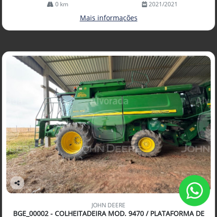
0 km
2021/2021
Mais informações
Co
mp
JOHN DEERE
arti
BGE_00002 - COLHEITADEIRA MOD. 9470 / PLATAFORMA DE