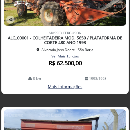
Co
mp
MASSEY FERGUSON
arti
ALG_00001 - COLHEITADEIRA MOD. 5650 / PLATAFORMA DE
lhe
CORTE 480 ANO 1993
Alvorada John Deere - São Borja
Ver Mais 13 lojas
R$ 62.500,00
0 km
1993/1993
Mais informações