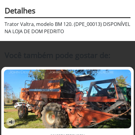
Detalhes
Trator Valtra, modelo BM 120. (DPE_00013) DISPONÍVEL
NA LOJA DE DOM PEDRITO
Você também pode gostar de:
Co
mp