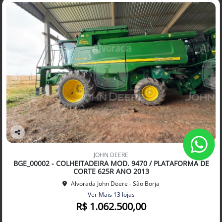
Co
mp
JOHN DEERE
arti
BGE_00002 - COLHEITADEIRA MOD. 9470 / PLATAFORMA DE
lhe
CORTE 625R ANO 2013
Alvorada John Deere - São Borja
Ver Mais 13 lojas
R$ 1.062.500,00