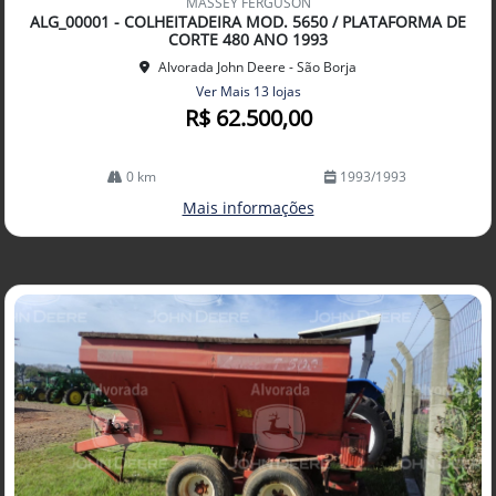
MASSEY FERGUSON
arti
ALG_00001 - COLHEITADEIRA MOD. 5650 / PLATAFORMA DE
lhe
CORTE 480 ANO 1993
Alvorada John Deere - São Borja
Ver Mais 13 lojas
R$ 62.500,00
0 km
1993/1993
Mais informações