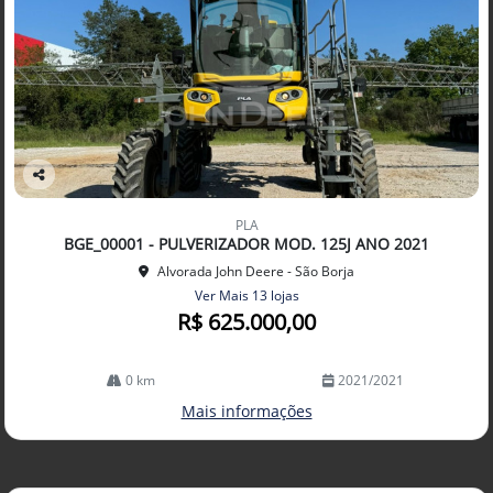
Co
mp
PLA
arti
BGE_00001 - PULVERIZADOR MOD. 125J ANO 2021
lhe
Alvorada John Deere - São Borja
Ver Mais 13 lojas
R$ 625.000,00
0 km
2021/2021
Mais informações