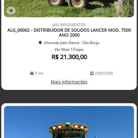
Co
mp
JAN IMPLEMENTOS
arti
ALG_00002 - DISTRIBUIDOR DE SOLIDOS LANCER MOD. 7500
lhe
ANO 2000
Alvorada John Deere - São Borja
Ver Mais 13 lojas
R$ 21.300,00
0 km
2000/2000
Mais informações