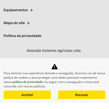
Equipamentos
Mapa do site
Política de privacidade
Alvorada Sistemas Agrícolas Ltda.
CNPJ: 89.122.972/0005-96
Para otimizar sua experiência durante a navegação, fazemos uso de nossa
política de cookies e para proteger seus dados pessoais respeitamos
No trânsito, enxergar o outro
nossa
política de privacidade
. Ao seguir com a navegação e visita você
concorda com nossas políticas.
salva vidas.
Aceitar
Recusar
Desenvolvido pela DEALERSPACE ® Direitos Reservados.