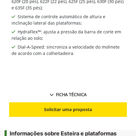
620F (20 pés), 622F (22 pés), 625F (25 pés), 630F (30 pés)
e 635F (35 pés);
Sistema de controle automático de altura e
inclinação lateral das plataformas;
HydraFlex™: ajusta a pressão da barra de corte em
relação ao solo;
Dial-A-Speed: sincroniza a velocidade do molinete
de acordo com a colheitadeira.
FICHA TÉCNICA
Solicitar uma proposta
Informações sobre Esteira e plataformas