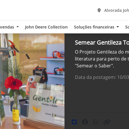
Alvorada Joh
-vendas
John Deere Collection
Soluções financeiras
S
Semear Gentileza T
O Projeto Gentileza do 
literatura para perto de
"Semear o Saber".
Data da postagem: 10/0