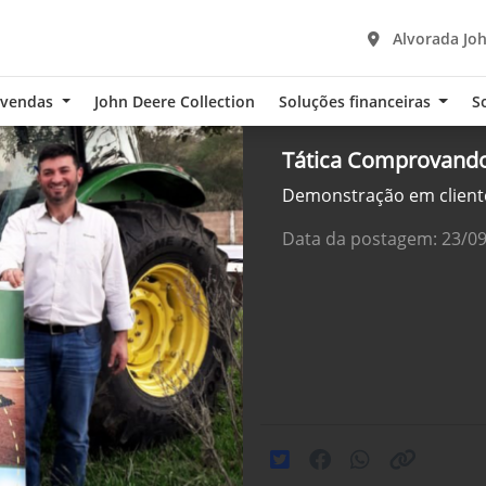
Alvorada Joh
-vendas
John Deere Collection
Soluções financeiras
S
Tática Comprovando
Demonstração em cliente
Data da postagem: 23/0