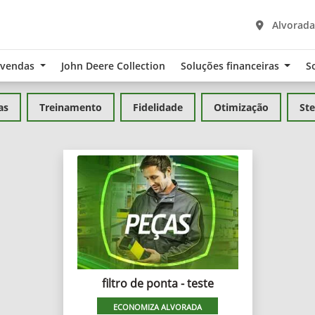
Alvorada 
-vendas
John Deere Collection
Soluções financeiras
S
as
Treinamento
Fidelidade
Otimização
Ste
filtro de ponta - teste
ECONOMIZA ALVORADA