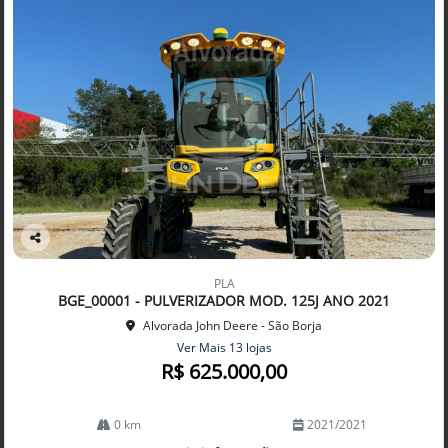
Co
mp
PLA
arti
BGE_00001 - PULVERIZADOR MOD. 125J ANO 2021
lhe
Alvorada John Deere - São Borja
Ver Mais 13 lojas
R$ 625.000,00
0 km
2021/2021