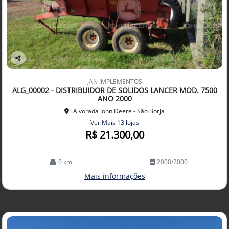
Co
mp
JAN IMPLEMENTOS
arti
ALG_00002 - DISTRIBUIDOR DE SOLIDOS LANCER MOD. 7500
lhe
ANO 2000
Alvorada John Deere - São Borja
Ver Mais 13 lojas
R$ 21.300,00
0 km
2000/2000
Mais informações