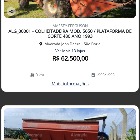
Co
mp
MASSEY FERGUSON
arti
ALG_00001 - COLHEITADEIRA MOD. 5650 / PLATAFORMA DE
lhe
CORTE 480 ANO 1993
Alvorada John Deere - São Borja
Ver Mais 13 lojas
R$ 62.500,00
0 km
1993/1993
Mais informações