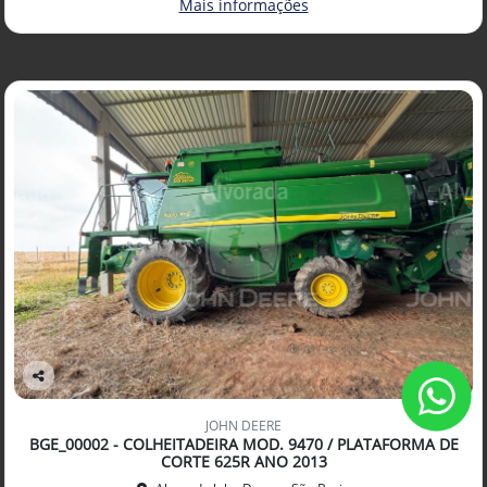
Mais informações
Co
mp
JOHN DEERE
arti
BGE_00002 - COLHEITADEIRA MOD. 9470 / PLATAFORMA DE
lhe
CORTE 625R ANO 2013