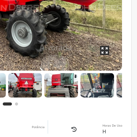
Horas De Uso
Potência
H