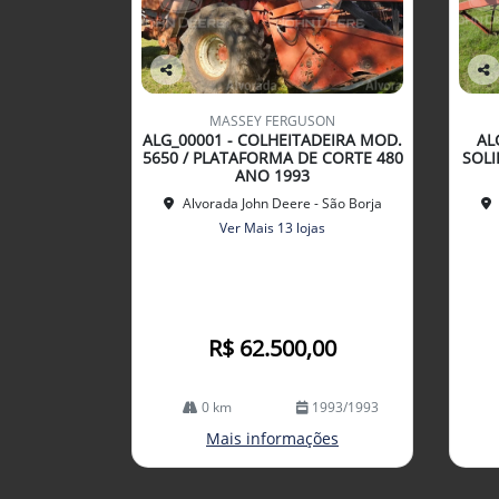
Co
Co
mp
mp
MASSEY FERGUSON
arti
arti
ALG_00001 - COLHEITADEIRA MOD.
AL
lhe
lhe
5650 / PLATAFORMA DE CORTE 480
SOLI
ANO 1993
Alvorada John Deere - São Borja
Ver Mais 13 lojas
R$ 62.500,00
0 km
1993/1993
Mais informações