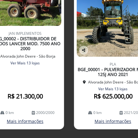
JAN IMPLEMENTOS
G_00002 - DISTRIBUIDOR DE
DOS LANCER MOD. 7500 ANO
2000
Co
Alvorada John Deere - São Borja
mp
Ver Mais 13 lojas
PLA
arti
BGE_00001 - PULVERIZADOR
lhe
125J ANO 2021
Alvorada John Deere - São Bo
Ver Mais 13 lojas
R$ 21.300,00
R$ 625.000,00
0 km
2000/2000
0 km
2021/2
Mais informações
Mais informações