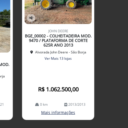
Co
mp
JOHN DEERE
arti
BGE_00002 - COLHEITADEIRA MOD.
lhe
9470 / PLATAFORMA DE CORTE
625R ANO 2013
Alvorada John Deere - São Borja
Ver Mais 13 lojas
 MOD.
rja
R$ 1.062.500,00
021
0 km
2013/2013
Mais informações