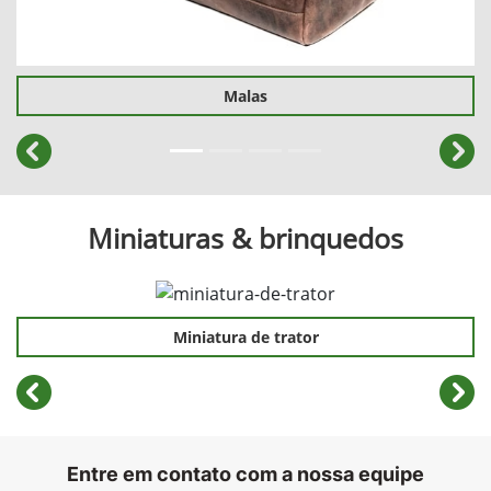
Malas
templates.template-01.components.carousel.texts.cont
temp
Miniaturas & brinquedos
Miniatura de trator
templates.template-01.components.carousel.texts.cont
temp
Entre em contato com a nossa equipe