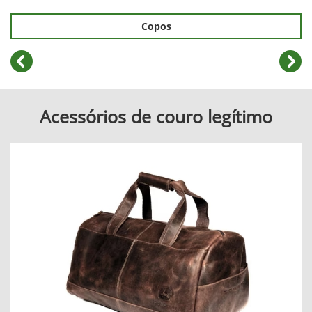
Copos
templates.template-01.components.carousel.texts.cont
temp
Acessórios de couro legítimo