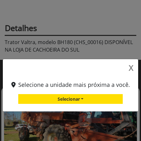
Detalhes
Trator Valtra, modelo BH180 (CHS_00016) DISPONÍVEL
NA LOJA DE CACHOEIRA DO SUL
X
Você também pode gostar de:
Selecione a unidade mais próxima a você.
Selecionar