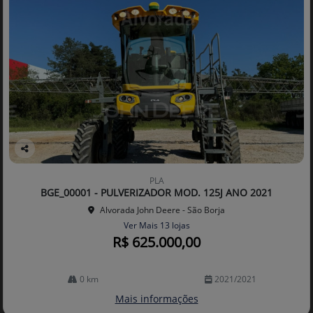
Co
mp
PLA
arti
BGE_00001 - PULVERIZADOR MOD. 125J ANO 2021
lhe
Alvorada John Deere - São Borja
Ver Mais 13 lojas
R$ 625.000,00
0 km
2021/2021
Mais informações