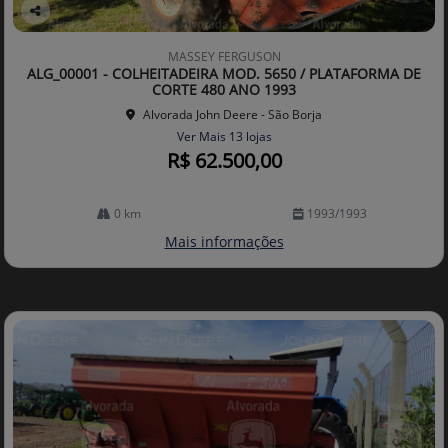
Co
mp
MASSEY FERGUSON
arti
ALG_00001 - COLHEITADEIRA MOD. 5650 / PLATAFORMA DE
lhe
CORTE 480 ANO 1993
Alvorada John Deere - São Borja
Ver Mais 13 lojas
R$ 62.500,00
0 km
1993/1993
Mais informações