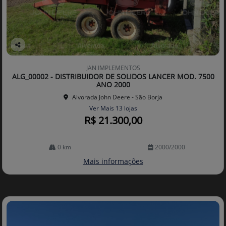
Co
mp
JAN IMPLEMENTOS
arti
ALG_00002 - DISTRIBUIDOR DE SOLIDOS LANCER MOD. 7500
lhe
ANO 2000
Alvorada John Deere - São Borja
Ver Mais 13 lojas
R$ 21.300,00
0 km
2000/2000
Mais informações