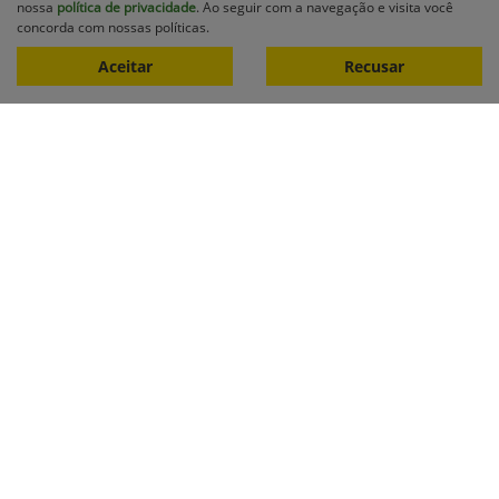
nossa
política de privacidade
. Ao seguir com a navegação e visita você
R$ 1.062.500,00
concorda com nossas políticas.
Aceitar
Recusar
0 km
2013/2013
Mais informações
Equipamentos
Mapa do site