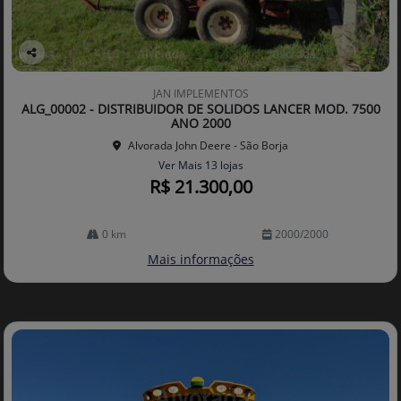
Co
mp
JAN IMPLEMENTOS
arti
ALG_00002 - DISTRIBUIDOR DE SOLIDOS LANCER MOD. 7500
lhe
ANO 2000
Alvorada John Deere - São Borja
Ver Mais 13 lojas
R$ 21.300,00
0 km
2000/2000
Mais informações