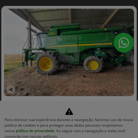
Co
mp
JOHN DEERE
arti
BGE_00002 - COLHEITADEIRA MOD. 9470 / PLATAFORMA DE
lhe
CORTE 625R ANO 2013
Para otimizar sua experiência durante a navegação, fazemos uso de nossa
Alvorada John Deere - São Borja
política de cookies e para proteger seus dados pessoais respeitamos
Ver Mais 13 lojas
nossa
política de privacidade
. Ao seguir com a navegação e visita você
R$ 1.062.500,00
concorda com nossas políticas.