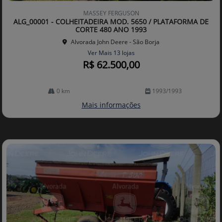
mp
MASSEY FERGUSON
arti
ALG_00001 - COLHEITADEIRA MOD. 5650 / PLATAFORMA DE
lhe
CORTE 480 ANO 1993
Alvorada John Deere - São Borja
Ver Mais 13 lojas
R$ 62.500,00
0 km
1993/1993
Mais informações