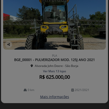
Co
mp
PLA
arti
BGE_00001 - PULVERIZADOR MOD. 125J ANO 2021
lhe
Alvorada John Deere - São Borja
Ver Mais 13 lojas
R$ 625.000,00
0 km
2021/2021
Mais informações