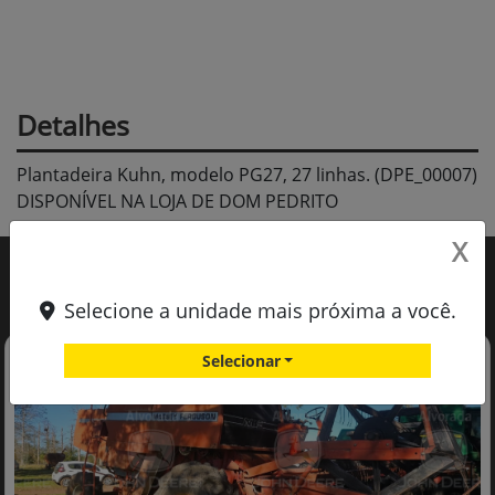
Detalhes
Plantadeira Kuhn, modelo PG27, 27 linhas. (DPE_00007)
DISPONÍVEL NA LOJA DE DOM PEDRITO
X
Você também pode gostar de:
Selecione a unidade mais próxima a você.
Selecionar