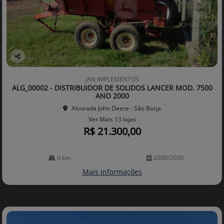
Co
mp
JAN IMPLEMENTOS
arti
ALG_00002 - DISTRIBUIDOR DE SOLIDOS LANCER MOD. 7500
lhe
ANO 2000
Alvorada John Deere - São Borja
Ver Mais 13 lojas
R$ 21.300,00
0 km
2000/2000
Mais informações