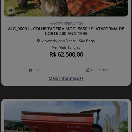
Co
mp
MASSEY FERGUSON
arti
ALG_00001 - COLHEITADEIRA MOD. 5650 / PLATAFORMA DE
lhe
CORTE 480 ANO 1993
Alvorada John Deere - São Borja
Ver Mais 13 lojas
R$ 62.500,00
0 km
1993/1993
Mais informações