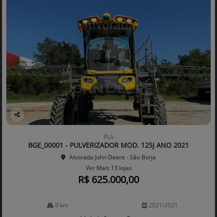
Co
mp
PLA
arti
BGE_00001 - PULVERIZADOR MOD. 125J ANO 2021
lhe
Alvorada John Deere - São Borja
Ver Mais 13 lojas
R$ 625.000,00
0 km
2021/2021