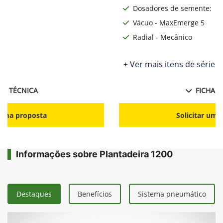
Dosadores de semente:
Vácuo - MaxEmerge 5
Radial - Mecânico
ie
+ Ver mais itens de série
HA TÉCNICA
FICHA T
r uma proposta
Solicitar uma
Informações sobre Plantadeira 1200
Destaques
Benefícios
Sistema pneumático