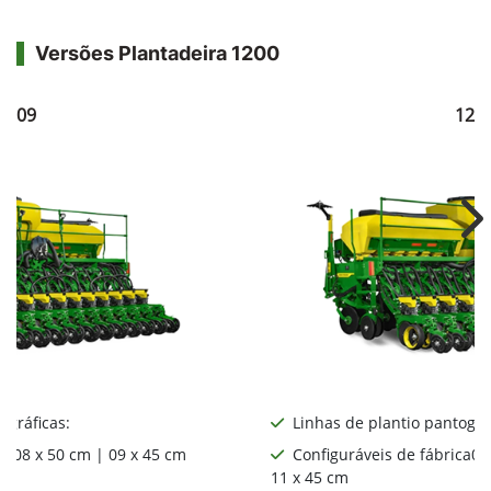
Versões Plantadeira 1200
1209
121
Ne
ográficas:
Linhas de plantio pantográ
ca08 x 50 cm | 09 x 45 cm
Configuráveis de fábrica06
11 x 45 cm
: