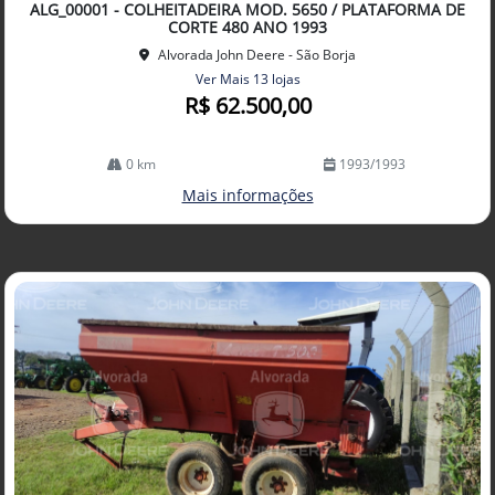
ALG_00001 - COLHEITADEIRA MOD. 5650 / PLATAFORMA DE
lhe
CORTE 480 ANO 1993
Alvorada John Deere - São Borja
Ver Mais 13 lojas
R$ 62.500,00
0 km
1993/1993
Mais informações