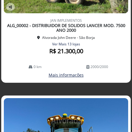
Co
mp
JAN IMPLEMENTOS
arti
ALG_00002 - DISTRIBUIDOR DE SOLIDOS LANCER MOD. 7500
lhe
ANO 2000
Alvorada John Deere - São Borja
Ver Mais 13 lojas
R$ 21.300,00
0 km
2000/2000
Mais informações