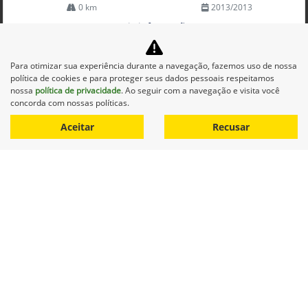
0 km
2013/2013
Mais informações
Para otimizar sua experiência durante a navegação, fazemos uso de nossa
política de cookies e para proteger seus dados pessoais respeitamos
nossa
política de privacidade
. Ao seguir com a navegação e visita você
concorda com nossas políticas.
Aceitar
Recusar
Equipamentos
Mapa do site
Política de privacidade
Alvorada Sistemas Agrícolas Ltda.