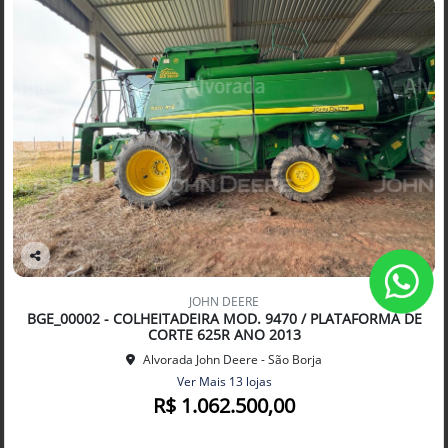
Co
mp
JOHN DEERE
arti
BGE_00002 - COLHEITADEIRA MOD. 9470 / PLATAFORMA DE
lhe
CORTE 625R ANO 2013
Alvorada John Deere - São Borja
Ver Mais 13 lojas
R$ 1.062.500,00