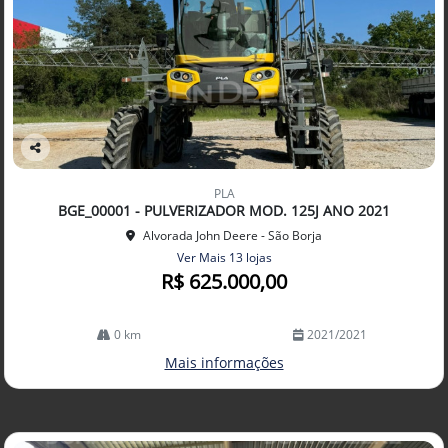
Co
mp
PLA
arti
BGE_00001 - PULVERIZADOR MOD. 125J ANO 2021
lhe
Alvorada John Deere - São Borja
Ver Mais 13 lojas
R$ 625.000,00
0 km
2021/2021
Mais informações