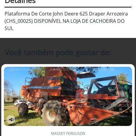
Plataforma De Corte John Deere 625 Draper Arrozeira
(CHS_00025) DISPONÍVEL NA LOJA DE CACHOEIRA DO
SUL
Você também pode gostar de:
Co
mp
MASSEY FERGUSON
arti