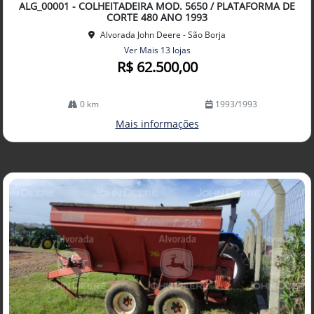
ALG_00001 - COLHEITADEIRA MOD. 5650 / PLATAFORMA DE
lhe
CORTE 480 ANO 1993
Alvorada John Deere - São Borja
Ver Mais 13 lojas
R$ 62.500,00
0 km
1993/1993
Mais informações