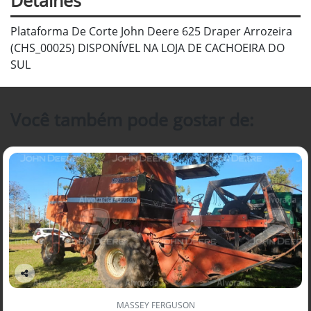
Plataforma De Corte John Deere 625 Draper Arrozeira
(CHS_00025) DISPONÍVEL NA LOJA DE CACHOEIRA DO
SUL
Você também pode gostar de:
Co
mp
MASSEY FERGUSON
arti