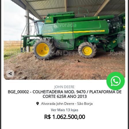
Co
mp
JOHN DEERE
arti
BGE_00002 - COLHEITADEIRA MOD. 9470 / PLATAFORMA DE
lhe
CORTE 625R ANO 2013
Alvorada John Deere - São Borja
Ver Mais 13 lojas
R$ 1.062.500,00