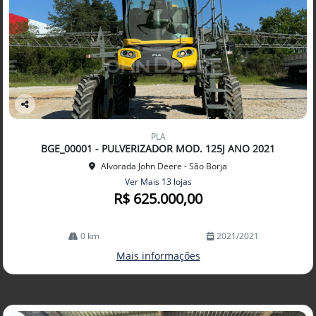
Co
mp
PLA
arti
BGE_00001 - PULVERIZADOR MOD. 125J ANO 2021
lhe
Alvorada John Deere - São Borja
Ver Mais 13 lojas
R$ 625.000,00
0 km
2021/2021
Mais informações