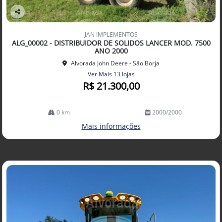
Co
mp
JAN IMPLEMENTOS
arti
ALG_00002 - DISTRIBUIDOR DE SOLIDOS LANCER MOD. 7500
lhe
ANO 2000
Alvorada John Deere - São Borja
Ver Mais 13 lojas
R$ 21.300,00
0 km
2000/2000
Mais informações