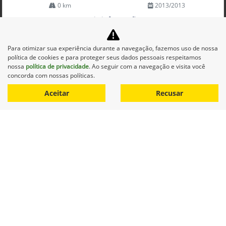
0 km
2013/2013
Mais informações
Para otimizar sua experiência durante a navegação, fazemos uso de nossa
política de cookies e para proteger seus dados pessoais respeitamos
nossa
política de privacidade
. Ao seguir com a navegação e visita você
concorda com nossas políticas.
Aceitar
Recusar
Equipamentos
Mapa do site
Política de privacidade
Alvorada Sistemas Agrícolas Ltda.