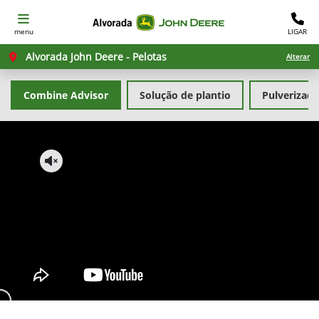
menu
LIGAR
Alvorada John Deere - Pelotas
Alterar
Combine Advisor
Solução de plantio
Pulverizad