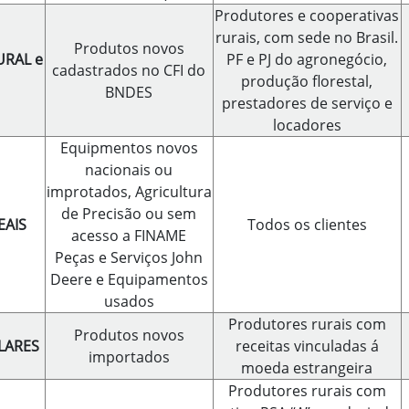
Produtores e cooperativas
rurais, com sede no Brasil.
Produtos novos
URAL e
PF e PJ do agronegócio,
cadastrados no CFI do
produção florestal,
BNDES
prestadores de serviço e
locadores
Equipmentos novos
nacionais ou
improtados, Agricultura
de Precisão ou sem
EAIS
Todos os clientes
acesso a FINAME
Peças e Serviços John
Deere e Equipamentos
usados
Produtores rurais com
Produtos novos
LARES
receitas vinculadas á
importados
moeda estrangeira
Produtores rurais com