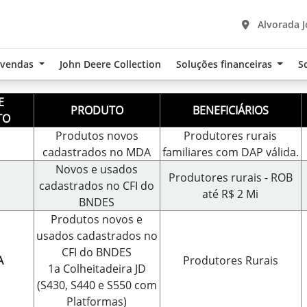
Alvorada J
-vendas
John Deere Collection
Soluções financeiras
S
E
PRODUTO
BENEFICIÁRIOS
TO
Produtos novos
Produtores rurais
cadastrados no MDA
familiares com DAP válida.
Novos e usados
Produtores rurais - ROB
cadastrados no CFI do
até R$ 2 Mi
BNDES
Produtos novos e
usados cadastrados no
CFI do BNDES
A
Produtores Rurais
1a Colheitadeira JD
(S430, S440 e S550 com
Platformas)