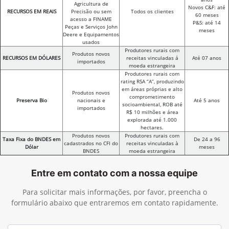
Agricultura de
Novos C&F: até
RECURSOS EM REAIS
Precisão ou sem
Todos os clientes
60 meses
acesso a FINAME
P&S: até 14
Peças e Serviços John
meses
Deere e Equipamentos
usados
Produtores rurais com
Produtos novos
RECURSOS EM DÓLARES
receitas vinculadas á
Até 07 anos
importados
moeda estrangeira
Produtores rurais com
rating RSA “A”, produzindo
em áreas próprias e alto
Produtos novos
comprometimento
Preserva Bio
nacionais e
Até 5 anos
socioambiental, ROB até
importados
R$ 10 milhões e área
explorada até 1.000
hectares.
Produtos novos
Produtores rurais com
Taxa Fixa do BNDES em
De 24 a 96
cadastrados no CFI do
receitas vinculadas à
Dólar
meses
BNDES
moeda estrangeira
Entre em contato com a nossa equipe
Para solicitar mais informações, por favor, preencha o
formulário abaixo que entraremos em contato rapidamente.