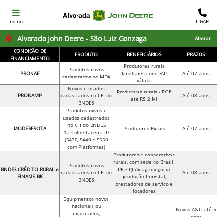
menu
LIGAR
Alvorada John Deere - São Luiz Gonzaga
Alterar
CONDIÇÃO DE
PRODUTO
BENEFICIÁRIOS
PRAZOS
FINANCIAMENTO
Produtores rurais
Produtos novos
PRONAF
familiares com DAP
Até 07 anos
cadastrados no MDA
válida.
Novos e usados
Produtores rurais - ROB
PRONAMP
cadastrados no CFI do
Até 08 anos
até R$ 2 Mi
BNDES
Produtos novos e
usados cadastrados
no CFI do BNDES
MODERFROTA
Produtores Rurais
Até 07 anos
1a Colheitadeira JD
(S430, S440 e S550
com Platformas)
Produtores e cooperativas
rurais, com sede no Brasil.
Produtos novos
BNDES CRÉDITO RURAL e
PF e PJ do agronegócio,
cadastrados no CFI do
Até 08 anos
FINAME BK
produção florestal,
BNDES
prestadores de serviço e
locadores
Equipmentos novos
nacionais ou
Novos A&T: até 5
improtados,
anos