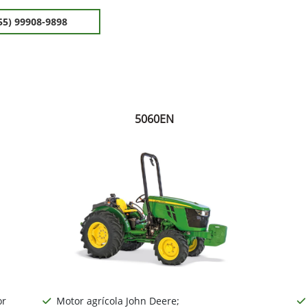
55) 99908-9898
5060EN
or
Motor agrícola John Deere;